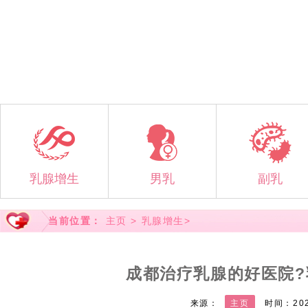
乳腺增生
男乳
副乳
成都哪家
成都乳房
男乳的疾
如何治
成都哪家
女性长副
成都棕南
内分泌失
成都乳腺
男人乳腺
副乳能治
四川副乳
当前位置：
主页
>
乳腺增生
>
成都治疗乳腺的好医院
来源：
主页
时间：202