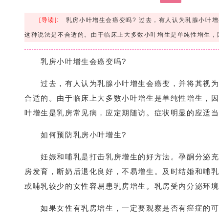
[导读]:
乳房小叶增生会癌变吗? 过去，有人认为乳腺小叶增
这种说法是不合适的。由于临床上大多数小叶增生是单纯性增生，
乳房小叶增生会癌变吗?
过去，有人认为乳腺小叶增生会癌变，并将其视为
合适的。由于临床上大多数小叶增生是单纯性增生，
叶增生是乳房常见病，应定期随访。症状明显的应适
如何预防乳房小叶增生?
妊娠和哺乳是打击乳房增生的好方法。孕酮分泌充足
房发育，断奶后退化良好，不易增生。及时结婚和哺乳
或哺乳较少的女性容易患乳房增生。乳房受内分泌环
如果女性有乳房增生，一定要观察是否有癌症的可