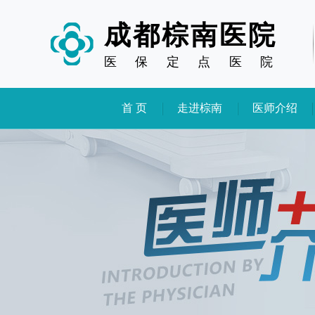
成都棕南医院
医
保
定
点
医
院
首 页
走进棕南
医师介绍