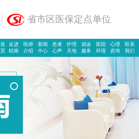
省市区医保定点单位
首
走进
医师
新闻
患者
护理
就诊
医院
心理
联系
页
棕南
介绍
中心
心声
天地
服务
环境
咨询
我们