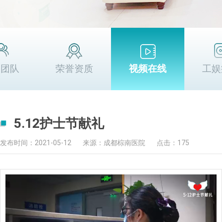
家团队
荣誉资质
视频在线
工娱
5.12护士节献礼
发布时间：2021-05-12
来源：成都棕南医院
点击：175